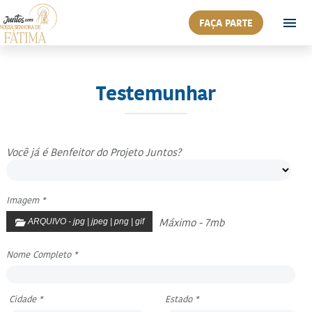
FAÇA PARTE
Testemunhar
Você já é Benfeitor do Projeto Juntos?
Imagem *
Máximo - 7mb
ARQUIVO - jpg | jpeg | png | gif
Nome Completo *
Cidade *
Estado *